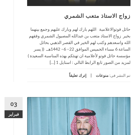
زواج الاستاذ متعب الشمري
حائل فوتوالاعلامية اللهم بارك لهم وبارك عليهم وجمع بينهما
بخير زواج الاستاذ متعب بن عبدالله المصيول الشمري وفقهم
الله واسعدهم وكتب لهم الخير في القصر الذهبي بحائل
الساعة 6 مساء الخميس الموافق 22– 6– 1442هــ (( يسر
مؤسسة حائل فوتو لأعلامية ان تهنئكم بهذه المناسبة السعيدة )
لمزيد من الصور تابع الرابط التالي : استايل 1 […]
تم النشر فى:
منوعات
إترك تعليقاً
03
فبراير