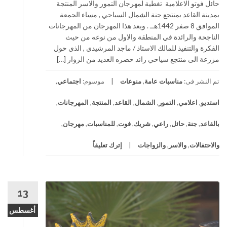
حائل فوتو الاعلامية تغطية لمهرجان التمور والاسر المنتجة
بمدينة القاعد بمنتجع جنة الشمال السياحي , مساء الجمعة
الموافق 8 صفر 1442هــ . ويعد هذا المهرجان من المهرجانات
الناجحة والرائدة في المنطقة والاول من نوعه من حيث
الفكرة والتنفيذ للمالك الاستاذ / ماجد المرشيدي , الذي حول
مزرعة الى منتجع سياحي رائد حضره العديد من الزوار […]
تم النشر فى:
مناسبات عامة
,
منوعات
موسوم:
اجتماعي
,
استديو
,
اعلامي
,
التمور
,
الشمال
,
القاعد
,
المنتجة
,
المهرجانات
,
بالقاعد
,
جنة
,
حائل
,
راعي
,
شريك
,
فوت
,
للمناسبات
,
مهرجان
,
والاحتفالات
,
والاسر
,
والزواجات
إترك تعليقاً
13
أغسطس