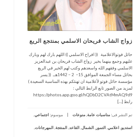
زواج الشاب فريحان الاسلمي بمنتجع الريع
حائل فوتوالاعلامية (( افراح الاسلمي )) اللهم بارك لهم وبارك
عليهم وجمع بينهما بخير زواج الشاب فريحان بن عبدالعزيز
الاسلمي وفقهم الله واسعدهم وكتب لهم الخير في الريع
بحائل مساء الجمعة الموافق 15– 2 – 1442هــ (( يسر
مؤسسة حائل فوتو لأعلامية ان تهنئكم بهذه المناسبة السعيدة )
لمزيد من الصور تابع الرابط التالي :
https://photos.app.goo.gl/hQDbD2CVAtMmAQ9d9
رابط […]
تم النشر فى:
مناسبات عامة
,
منوعات
موسوم:
اجتماعي
,
استديو
,
اعلامي
,
التمور
,
الشمال
,
القاعد
,
المنتجة
,
المهرجانات
,