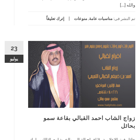
والله […]
تم النشر فى:
مناسبات عامة
,
منوعات
إترك تعليقاً
23
يوليو
زواج الشاب احمد القبالي بقاعة سمو
بحائل
حائل فوتوالاعلامية (( افراح القبالي والخرشاوي )) اللهم بارك