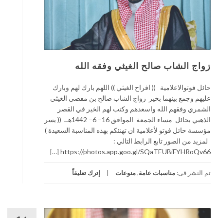
زواج الشاب صالح الغيثي وفقه الله
حائل فوتوالاعلامية (( افراح الغيثي )) اللهم بارك لهم وبارك
عليهم وجمع بينهما بخير زواج الشاب صالح بن مفضي الغيثي
الشمري وفقهم الله واسعدهم وكتب لهم الخير في القصر
الذهبي بحائل مساء الجمعة الموافق 16– 6– 1442هــ (( يسر
مؤسسة حائل فوتو لأعلامية ان تهنئكم بهذه المناسبة السعيدة )
لمزيد من الصور تابع الرابط التالي :
https://photos.app.goo.gl/SQaTEUBiFYHRoQv66 […]
تم النشر فى:
مناسبات عامة
,
منوعات
إترك تعليقاً