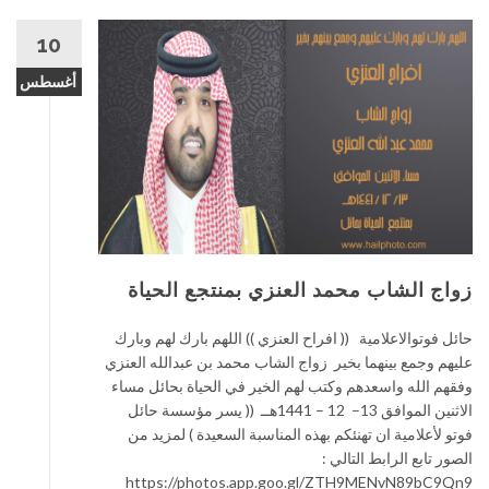
10
أغسطس
زواج الشاب محمد العنزي بمنتجع الحياة
حائل فوتوالاعلامية (( افراح العنزي )) اللهم بارك لهم وبارك
عليهم وجمع بينهما بخير زواج الشاب محمد بن عبدالله العنزي
وفقهم الله واسعدهم وكتب لهم الخير في الحياة بحائل مساء
الاثنين الموافق 13– 12 – 1441هــ (( يسر مؤسسة حائل
فوتو لأعلامية ان تهنئكم بهذه المناسبة السعيدة ) لمزيد من
الصور تابع الرابط التالي :
https://photos.app.goo.gl/ZTH9MENvN89bC9Qn9