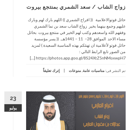
زواج الشاب / سعد الشمري بمنتجع بيروت
حائل فوتوالاعلامية (( افراح الشمري )) اللهم بارك لهم وبارك
عليهم وجمع بينهما بخير زواج الشاب سعد بن نما الشمري
وفقهم الله واسعدهم وكتب لهم الخير في منتجع بيروت بحائل
مساء الاحد الموافق 28– 11 – 1441هــ (( يسر مؤسسة
حائل فوتو لأعلامية ان تهنئكم بهذه المناسبة السعيدة ) لمزيد
من الصور تابع الرابط التالي :
https://photos.app.goo.gl/8S24XtZ5nNMoxwpH7 […]
تم النشر فى:
مناسبات عامة
,
منوعات
إترك تعليقاً
23
يوليو