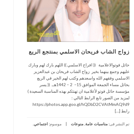
زواج الشاب فريحان الاسلمي بمنتجع الريع
حائل فوتوالاعلامية (( افراح الاسلمي )) اللهم بارك لهم وبارك
عليهم وجمع بينهما بخير زواج الشاب فريحان بن عبدالعزيز
الاسلمي وفقهم الله واسعدهم وكتب لهم الخير في الريع
بحائل مساء الجمعة الموافق 15– 2 – 1442هــ (( يسر
مؤسسة حائل فوتو لأعلامية ان تهنئكم بهذه المناسبة السعيدة )
لمزيد من الصور تابع الرابط التالي :
https://photos.app.goo.gl/hQDbD2CVAtMmAQ9d9
رابط […]
تم النشر فى:
مناسبات عامة
,
منوعات
موسوم:
اجتماعي
,