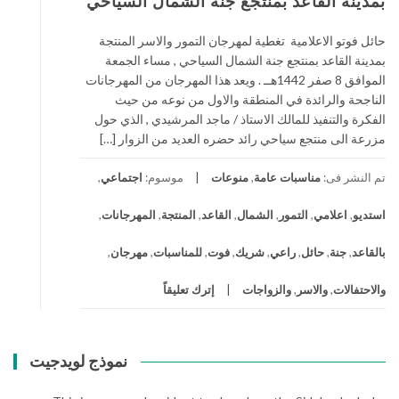
بمدينة القاعد بمنتجع جنة الشمال السياحي
حائل فوتو الاعلامية تغطية لمهرجان التمور والاسر المنتجة
بمدينة القاعد بمنتجع جنة الشمال السياحي , مساء الجمعة
الموافق 8 صفر 1442هــ . ويعد هذا المهرجان من المهرجانات
الناجحة والرائدة في المنطقة والاول من نوعه من حيث
الفكرة والتنفيذ للمالك الاستاذ / ماجد المرشيدي , الذي حول
مزرعة الى منتجع سياحي رائد حضره العديد من الزوار […]
تم النشر فى:
مناسبات عامة
,
منوعات
موسوم:
اجتماعي
,
استديو
,
اعلامي
,
التمور
,
الشمال
,
القاعد
,
المنتجة
,
المهرجانات
,
بالقاعد
,
جنة
,
حائل
,
راعي
,
شريك
,
فوت
,
للمناسبات
,
مهرجان
,
والاحتفالات
,
والاسر
,
والزواجات
إترك تعليقاً
نموذج لويدجيت