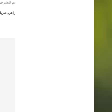
تم النشر فى
راعي
,
شريك