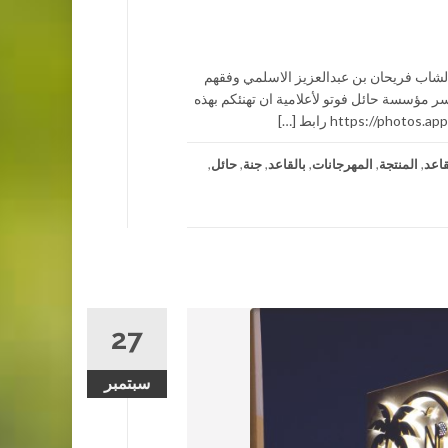
ج الشاب فريحان بن عبدالعزيز الاسلمي وفقهم
لهم الخير في الريع بحائل مساء الجمعة الموافق 15– 2 – 1442هــ (( يسر مؤسسة حائل فوتو لأعلامية ان تهنئكم بهذه
قاعد
,
المنتجة
,
المهرجانات
,
بالقاعد
,
جنة
,
حائل
,
27
سبتمبر