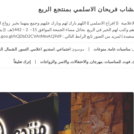
شاب فريحان الاسلمي بمنتجع الريع
اعلامية (( افراح الاسلمي )) اللهم بارك لهم وبارك عليهم وجمع بينهما بخير زوا
الله واسعدهم وكتب 
يد من الصور تابع الرابط التالي : https://photos.app.goo.gl/hQDbD2CVAtMmAQ9d9 رابط […]
:
مناسبات عامة
,
منوعات
موسوم:
اجتماعي
,
استديو
,
اعلامي
,
التمور
,
الشمال
,
ال
,
فوت
,
للمناسبات
,
مهرجان
,
والاحتفالات
,
والاسر
,
والزواجات
إترك تعليقاً