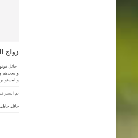
زواج ا
حائل فوتوال
والمسئولين 
تم النشر فى
حائل
,
حايل
,