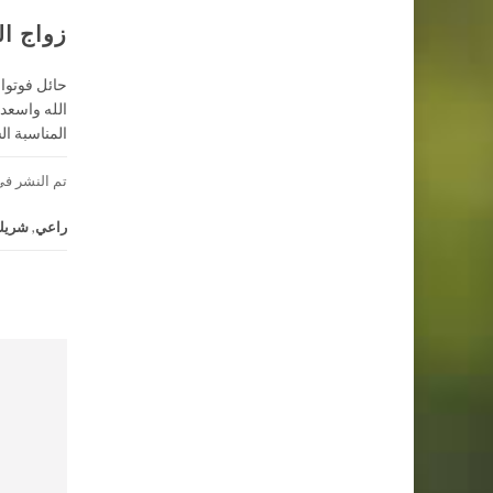
زواج ال
حائل فوتوال
المناسبة السعيدة ) لمز
تم النشر فى
راعي
,
شريك