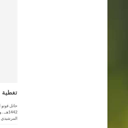
تغطية ل
1442هـ
المرشيدي ,