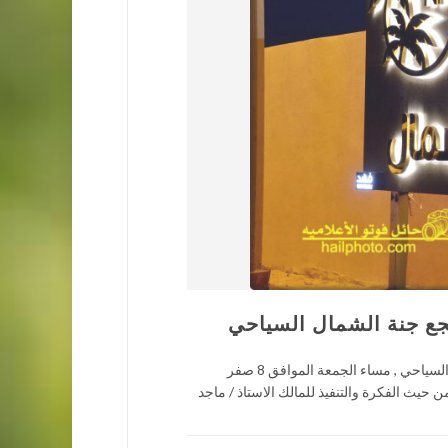
تجع جنة الشمال السياحي
حائل فوتو الاعلامية تغطية لمهرجان التمور والاسر المنتجة بمدينة القاعد بمنتجع جنة الشمال السياحي , مساء الجمعة الموافق 8 صفر
من حيث الفكرة والتنفيذ للمالك الاستاذ / ماجد