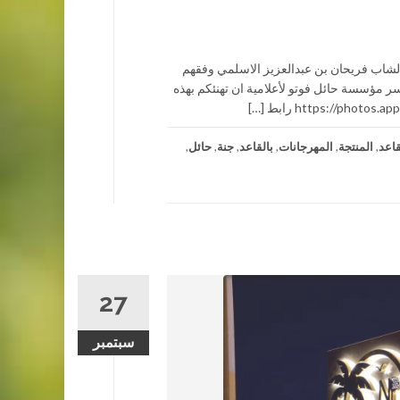
ج الشاب فريحان بن عبدالعزيز الاسلمي وفقهم
لهم الخير في الريع بحائل مساء الجمعة الموافق 15– 2 – 1442هــ (( يسر مؤسسة حائل فوتو لأعلامية ان تهنئكم بهذه
قاعد
,
المنتجة
,
المهرجانات
,
بالقاعد
,
جنة
,
حائل
,
27
سبتمبر