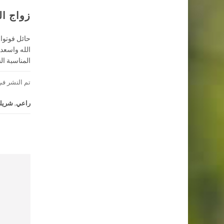
زواج ال
حائل فوتوال
المناسبة السعيدة ) لمز
تم النشر فى
راعي
,
شريك