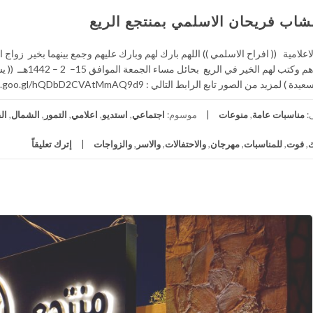
شاب فريحان الاسلمي بمنتجع الريع
اعلامية (( افراح الاسلمي )) اللهم بارك لهم وبارك عليهم وجمع بينهما بخير زوا
الله واسعدهم وكتب 
يد من الصور تابع الرابط التالي : https://photos.app.goo.gl/hQDbD2CVAtMmAQ9d9 رابط […]
:
مناسبات عامة
,
منوعات
موسوم:
اجتماعي
,
استديو
,
اعلامي
,
التمور
,
الشمال
,
ال
,
فوت
,
للمناسبات
,
مهرجان
,
والاحتفالات
,
والاسر
,
والزواجات
إترك تعليقاً