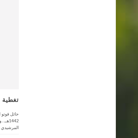
تغطية ل
1442هـ
المرشيدي ,